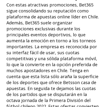
Con estas atractivas promociones, Bet365
sigue consolidando su reputación como
plataforma de apuestas online líder en Chile.
Además, Bet365 suele organizar
promociones exclusivas durante los
principales eventos deportivos, lo que
aumenta la emoción en torno a los torneos
importantes. La empresa es reconocida por
su interfaz fácil de usar, sus cuotas
competitivas y una sólida plataforma móvil,
lo que la convierte en la opción preferida de
muchos apostadores en Chile. Tenga en
cuenta que esta lista sólo araña la superficie
de los deportes que ofrece Betsson casa de
apuestas. En seguida te dejamos las cuotas
de los partidos que se disputarán en la
octava jornada de la Primera División del
fútbol chileno 2022. Estas ofertas convierten