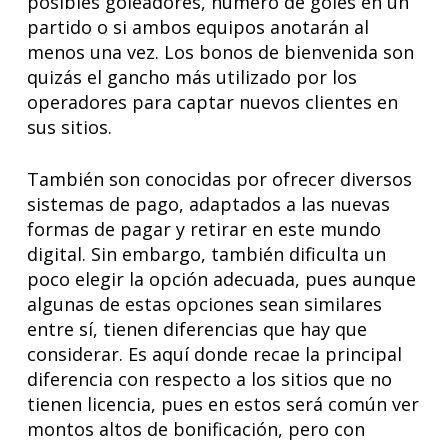
posibles goleadores, número de goles en un
partido o si ambos equipos anotarán al
menos una vez. Los bonos de bienvenida son
quizás el gancho más utilizado por los
operadores para captar nuevos clientes en
sus sitios.
También son conocidas por ofrecer diversos
sistemas de pago, adaptados a las nuevas
formas de pagar y retirar en este mundo
digital. Sin embargo, también dificulta un
poco elegir la opción adecuada, pues aunque
algunas de estas opciones sean similares
entre sí, tienen diferencias que hay que
considerar. Es aquí donde recae la principal
diferencia con respecto a los sitios que no
tienen licencia, pues en estos será común ver
montos altos de bonificación, pero con