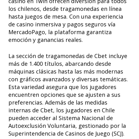
casino en 1win ofrecen diversión para todos
los chilenos, desde tragamonedas en línea
hasta juegos de mesa. Con una experiencia
de casino inmersiva y pagos seguros vía
MercadoPago, la plataforma garantiza
emoción y ganancias reales.
La sección de tragamonedas de Cbet incluye
más de 1.400 títulos, abarcando desde
máquinas clásicas hasta las más modernas
con gráficos avanzados y diversas temáticas.
Esta variedad asegura que los jugadores
encuentren opciones que se ajusten a sus
preferencias. Además de las medidas
internas de Cbet, los jugadores en Chile
pueden acceder al Sistema Nacional de
Autoexclusión Voluntaria, gestionado por la
Superintendencia de Casinos de Juego (SCJ).