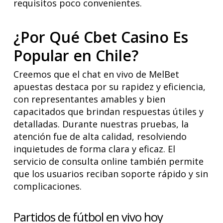
requisitos poco convenientes.
¿Por Qué Cbet Casino Es
Popular en Chile?
Creemos que el chat en vivo de MelBet
apuestas destaca por su rapidez y eficiencia,
con representantes amables y bien
capacitados que brindan respuestas útiles y
detalladas. Durante nuestras pruebas, la
atención fue de alta calidad, resolviendo
inquietudes de forma clara y eficaz. El
servicio de consulta online también permite
que los usuarios reciban soporte rápido y sin
complicaciones.
Partidos de fútbol en vivo hoy