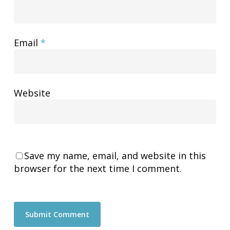
Email
*
Website
Save my name, email, and website in this
browser for the next time I comment.