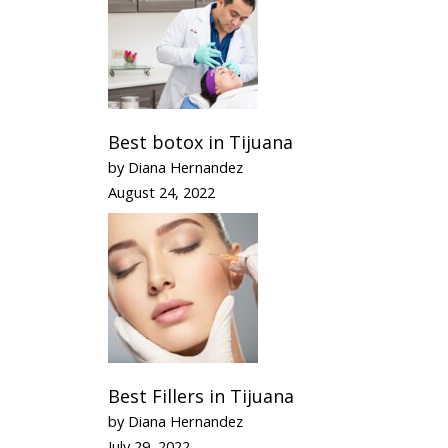
Best botox in Tijuana
by Diana Hernandez
August 24, 2022
Best Fillers in Tijuana
by Diana Hernandez
July 29, 2022