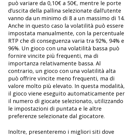
può variare da 0,10€ a 50€, mentre le porte
d’uscita della pallina selezionate dall’utente
vanno da un minimo di 8 a un massimo di 14.
Anche in questo caso la volatilità può essere
impostata manualmente, con la percentuale
RTP che di conseguenza varia tra 92%, 94% e
96%. Un gioco con una volatilità bassa può
fornire vincite più frequenti, ma di
importanza relativamente bassa. Al
contrario, un gioco con una volatilità alta
può offrire vincite meno frequenti, ma di
valore molto più elevato. In questa modalità,
il gioco viene eseguito automaticamente per
il numero di giocate selezionato, utilizzando
le impostazioni di puntata e le altre
preferenze selezionate dal giocatore.
Inoltre, presenteremo i migliori siti dove